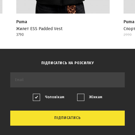
Puma
Puma
Жилет ESS Padded Vest
Спорт
3790
2990
ПІДПИСАТИСЬ НА РОЗСИЛКУ
Чоловікам
Жінкам
ПІДПИСАТИСЬ