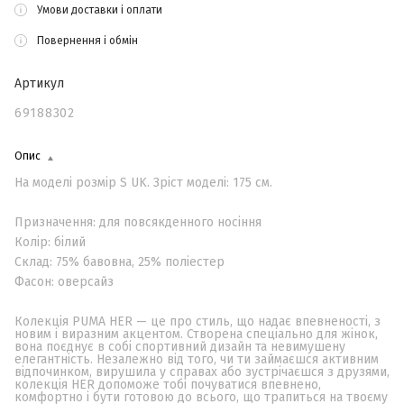
Умови доставки і оплати
Повернення і обмін
Артикул
69188302
Опис
На моделі розмір S UK. Зріст моделі: 175 см.
Призначення: для повсякденного носіння
Колір: білий
Склад: 75% бавовна, 25% поліестер
Фасон: оверсайз
Колекція PUMA HER — це про стиль, що надає впевненості, з
новим і виразним акцентом. Створена спеціально для жінок,
вона поєднує в собі спортивний дизайн та невимушену
елегантність. Незалежно від того, чи ти займаєшся активним
відпочинком, вирушила у справах або зустрічаєшся з друзями,
колекція HER допоможе тобі почуватися впевнено,
комфортно і бути готовою до всього, що трапиться на твоєму