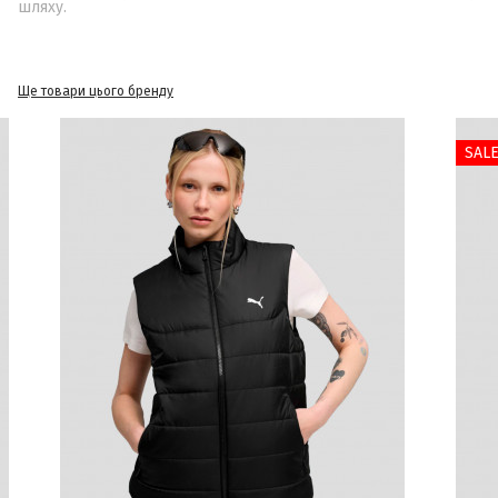
шляху.
Ще товари цього бренду
SAL