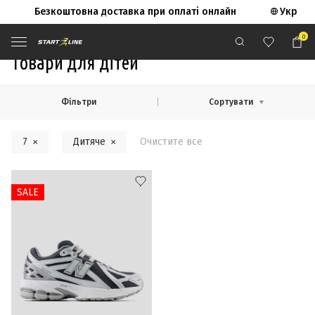
Безкоштовна доставка при оплаті онлайн
Укр
0
Start Line
Товари для дітей
Фільтри
Сортувати
7
Дитяче
Очистите все
SALE