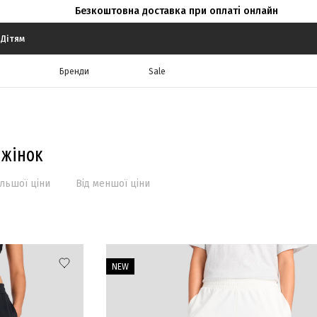
Безкоштовна доставка при оплаті онлайн
Дітям
Бренди
Sale
 жінок
ільшої ціни
Від меншої ціни
NEW