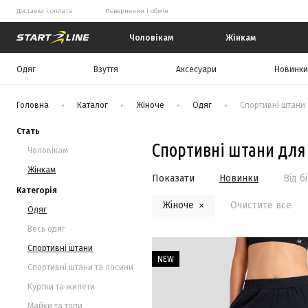
Доставка і оплата
Повернення і обмін
Start Line
Чоловікам
Жінкам
Одяг
Взуття
Аксесуари
Новинки
Головна
Каталог
Жіноче
Одяг
Спортивні штани
Стать
Спортивні штани для
Чоловікам
Жінкам
Показати
Новинки
Від б
Категорія
Жіноче
Очистите все
Одяг
Весь одяг
Спортивні штани
NEW
Спортивні штани та лосини
Куртки та жилети
Майки та топи