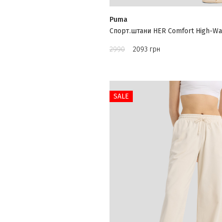
Puma
Спорт.штани HER Comfort High-Wai
2990
2093 грн
SALE