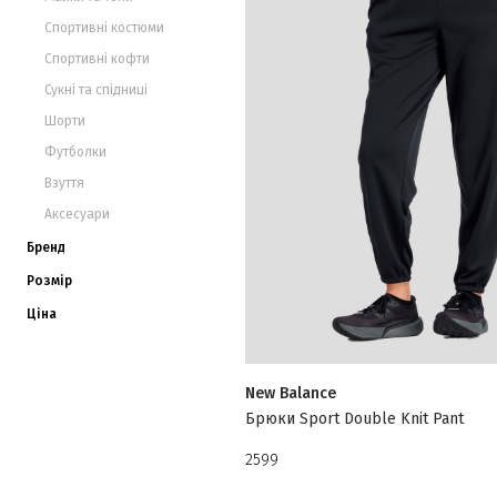
Спортивні костюми
Спортивні кофти
Сукні та спідниці
Шорти
Футболки
Взуття
Аксесуари
Бренд
Розмір
Ціна
New Balance
Брюки Sport Double Knit Pant
2599