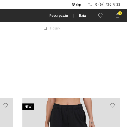
Укр
0 (67) 430 77 33
0
Реєстрація
Вхід
NEW