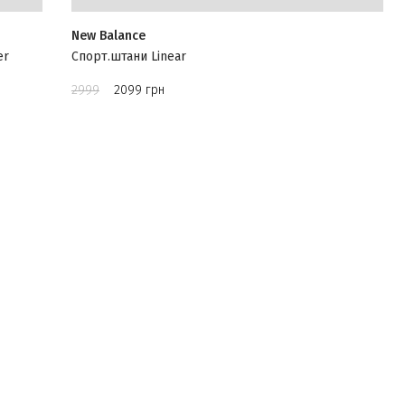
New Balance
er
Спорт.штани Linear
2999
2099 грн