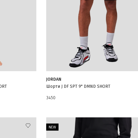
JORDAN
ORT
Шорти J DF SPT 9" DMND SHORT
3450
NEW