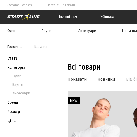
Доставка і оплата
Повернення і обмін
Start Line
Чоловікам
Жінкам
Одяг
Взуття
Аксесуари
Новинки
Головна
Каталог
Стать
Всі товари
Категорія
Одяг
Показати
Новинки
Від б
Взуття
Аксесуари
NEW
Бренд
Розмір
Ціна